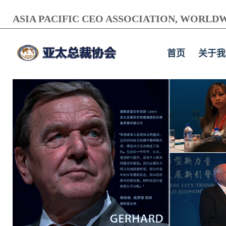
ASIA PACIFIC CEO ASSOCIATION, WORLDW
首页
关于我