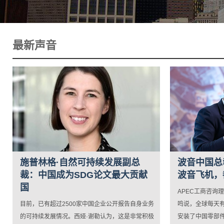
最新声音
施普林格·自然可持续发展副总
波音中国总
裁：中国成为SDG论文最大贡献
波音飞机，
国
APEC工商咨询
目前，已有超过2500家中国企业公开报告自身业务
鸣说，全球每天
的可持续发展情况。西娅·谢勒认为，这是非常积极
安装了中国零部件...