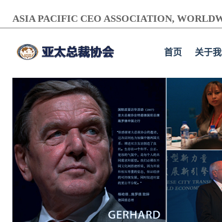
ASIA PACIFIC CEO ASSOCIATION, WORLDW
首页
关于我